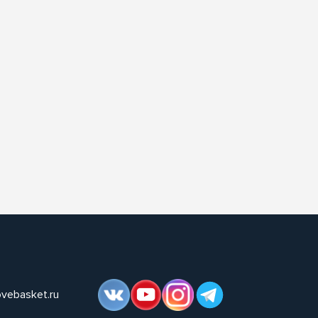
ovebasket.ru