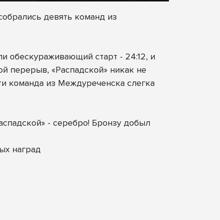
собрались девять команд из
и обескураживающий старт - 24:12, и
ой перерыв, «Распадской» никак не
рти команда из Междуреченска слегка
аспадской» - серебро! Бронзу добыл
ых наград