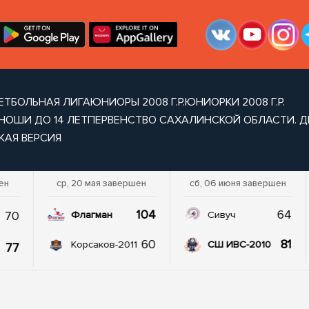
ЕТБОЛЬНАЯ ЛИГА
ЮНИОРЫ 2008 Г.Р.
ЮНИОРКИ 2008 Г.Р.
НОШИ ДО 14 ЛЕТ
ПЕРВЕНСТВО САХАЛИНСКОЙ ОБЛАСТИ. ДЕ
КАЯ ВЕРСИЯ
ен
ср, 20 мая завершен
сб, 06 июня завершен
104
64
70
Флагман
Сивуч
60
81
Корсаков-2011
СШ ИВС-2010
77