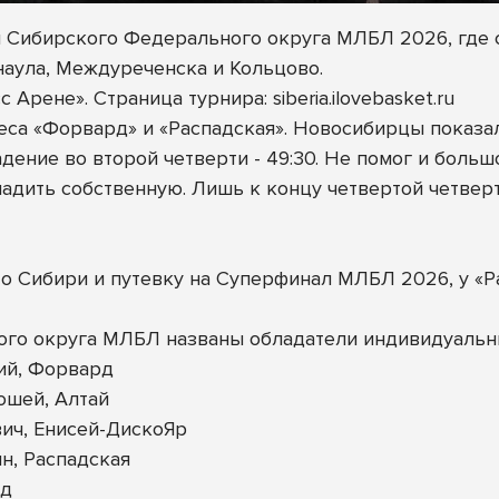
л Сибирского Федерального округа МЛБЛ 2026, где 
наула, Междуреченска и Кольцово.
Арене». Страница турнира: siberia.ilovebasket.ru
са «Форвард» и «Распадская». Новосибирцы показал
ение во второй четверти - 49:30. Не помог и больш
ладить собственную. Лишь к концу четвертой четве
о Сибири и путевку на Суперфинал МЛБЛ 2026, у «Р
ого округа МЛБЛ названы обладатели индивидуальн
ий, Форвард
ошей, Алтай
ич, Енисей-ДискоЯр
н, Распадская
рд