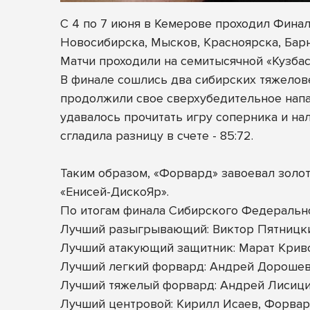
С 4 по 7 июня в Кемерове проходил Фина
Новосибирска, Мысков, Красноярска, Бар
Матчи проходили на семитысячной «Кузбасс 
В финале сошлись два сибирских тяжелове
продолжили свое сверхубедительное напад
удавалось прочитать игру соперника и на
сгладила разницу в счете - 85:72.
Таким образом, «Форвард» завоевал золот
«Енисей-ДискоЯр».
По итогам финала Сибирского Федеральн
Лучший разыгрывающий: Виктор Пятницк
Лучший атакующий защитник: Марат Крив
Лучший легкий форвард: Андрей Дорошев
Лучший тяжелый форвард: Андрей Лисици
Лучший центровой: Кирилл Исаев, Форва