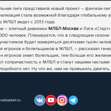
ьная лига представила новый проект – фэнтези-ли
реализация стала возможной благодаря глобальному
ю МЛБЛ ведет с 2013 года.
ира – элитный дивизион
МЛБЛ-Москва
и Лига «Старт
 300 человек. Планируется, что в следующем сезоне 
частников будет измеряться десятками тысяч челов
ия игроков и болельщиков в МЛБЛ, – рассказал ген
н игроков знает болельщик, тем больше его желани
т сопричастность к МЛБЛ и станут нашими частыми г
одобного нет. Ну что же, нам не привыкать двигать 
ovebasket.ru