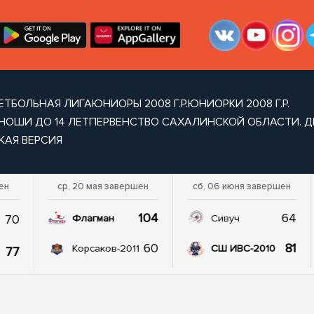
ЕТБОЛЬНАЯ ЛИГА
ЮНИОРЫ 2008 Г.Р.
ЮНИОРКИ 2008 Г.Р.
НОШИ ДО 14 ЛЕТ
ПЕРВЕНСТВО САХАЛИНСКОЙ ОБЛАСТИ. ДЕ
КАЯ ВЕРСИЯ
ен
ср, 20 мая завершен
сб, 06 июня завершен
104
64
70
Флагман
Сивуч
60
81
Корсаков-2011
СШ ИВС-2010
77